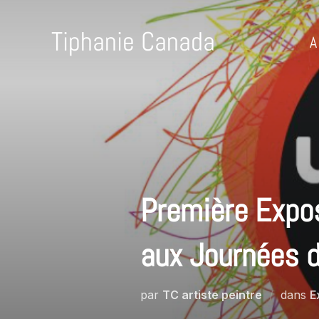
Tiphanie Canada
A
Première Expos
aux Journées 
par
TC artiste peintre
dans
E