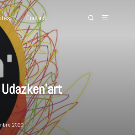
ités
Contact
 Udazken’art
embre 2020