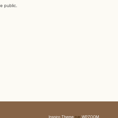
e public.
Inspiro Theme
par
WPZOOM