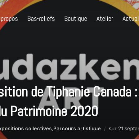
 propos
Bas-reliefs
Boutique
Atelier
Actual
ition de Tiphanie Canada :
du Patrimoine 2020
xpositions collectives
,
Parcours artistique
sur
21 sept