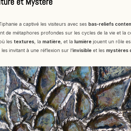
ture et Mystère
Tiphanie a captivé les visiteurs avec ses
bas-reliefs conte
ient de métaphores profondes sur les cycles de la vie et la
où les
textures
, la
matière
, et la
lumière
jouent un rôle ess
les invitant à une réflexion sur l’
invisible
et les
mystères d