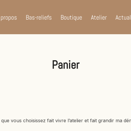
 propos
Bas-reliefs
Boutique
Atelier
Actual
Panier
e vous choisissez fait vivre l’atelier et fait grandir ma dé