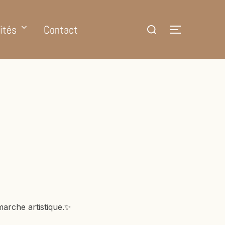
ités
Contact
marche artistique.✨