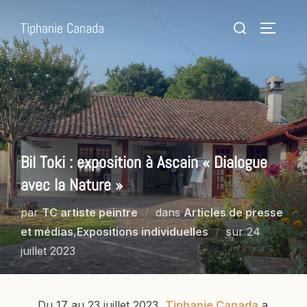
Tiphanie Canada
Bil Toki : exposition à Ascain « Dialogue
avec la Nature »
par
TC artiste peintre
dans
Articles de presse
et médias
,
Expositions individuelles
sur
24
juillet 2023
Du 17 au 23 juillet 2023,
Tiphanie Canada
a